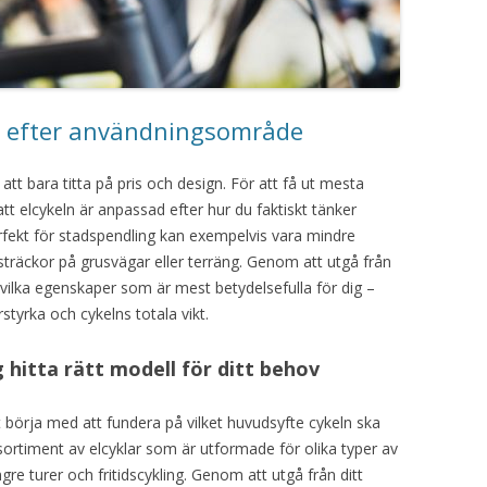
kel efter användningsområde
att bara titta på pris och design. För att få ut mesta
 att elcykeln är anpassad efter hur du faktiskt tänker
fekt för stadspendling kan exempelvis vara mindre
sträckor på grusvägar eller terräng. Genom att utgå från
vilka egenskaper som är mest betydelsefulla för dig –
tyrka och cykelns totala vikt.
 hitta rätt modell för ditt behov
t börja med att fundera på vilket huvudsyfte cykeln ska
 sortiment av elcyklar som är utformade för olika typer av
gre turer och fritidscykling. Genom att utgå från ditt