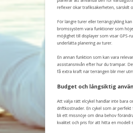
planerar att använda den för vardagstr
reflexer ökar trafiksäkerheten, särskilt 
För längre turer eller terrängcykling ka
bromssystem vara funktioner som höjer
möjlighet till displayer som visar GPS-
underlätta planering av turer.
En annan funktion som kan vara releva
assistansnivån efter hur du trampar. Dett
få extra kraft när terrängen blir mer u
Budget och långsiktig anvä
Att välja rätt elcykel handlar inte bara 
driftkostnader. En cykel som är perfekt
bli ett missnöje om dina behov förändras
kvalitet och pris för att hitta en modell 