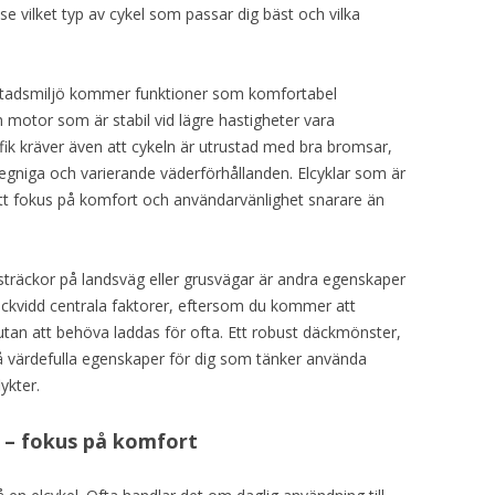
se vilket typ av cykel som passar dig bäst och vilka
 stadsmiljö kommer funktioner som komfortabel
n motor som är stabil vid lägre hastigheter vara
fik kräver även att cykeln är utrustad med bra bromsar,
 regniga och varierande väderförhållanden. Elcyklar som är
tt fokus på komfort och användarvänlighet snarare än
e sträckor på landsväg eller grusvägar är andra egenskaper
 räckvidd centrala faktorer, eftersom du kommer att
 utan att behöva laddas för ofta. Ett robust däckmönster,
så värdefulla egenskaper för dig som tänker använda
lykter.
 – fokus på komfort