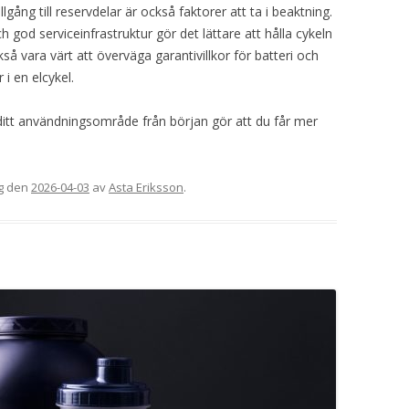
lgång till reservdelar är också faktorer att ta i beaktning.
od serviceinfrastruktur gör det lättare att hålla cykeln
å vara värt att överväga garantivillkor för batteri och
i en elcykel.
 ditt användningsområde från början gör att du får mer
g
den
2026-04-03
av
Asta Eriksson
.